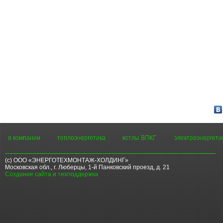
о компании
теплоэнергетика
котлы ВПКГ
электроэнергети
(с) ООО «ЭНЕРГОТЕХМОНТАЖ-ХОЛДИНГ»
Московская обл., г. Люберцы, 1-й Панковский проезд, д. 21
Создание сайта и техподдержка